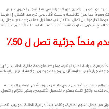
العمل على تقديم المزيد من الفرص للراغبين في الانخراط في هذا المجال الحيوي. تتبنى
ثر وصولاً، مما يعزز التنافسية والبحث الأكاديمي في هذا القطاع. إن فرصة
رصة تعليمية، بل تمثل استثمارًا في مستقبل مهني واعد في مجال يت
ى هذه المنح سيكون خطوة حاسمة نحو تحقيق الطموحات الأكاديمية والمهني
الجامعات التركية التي تقدم منحاً جزئية تصل ل 50٪
اً دراسية لدراسة الطب البشري، مما يجعلها وجهة مثالية للطلاب الراغبين
جامعة جيليشيم
، و
جامعة آيدن
، و
جامعة ميدبول
،
جامعة استينيا
بالإضافة
ئدة والمرموقة، حيث تقدم برامج طبية متميزة. تشمل المعايير المطلوبة
ح نجاح الطالب في اختبار YKS، بالإضافة إلى تقديم وثائق تثبت مستوى التحصيل الأكاديمي. يعتبر الالتزام والتفوق
ق في مجال العلوم الصحية، وتقدم منحاً دراسية للطلبة الدوليين. تتطلب