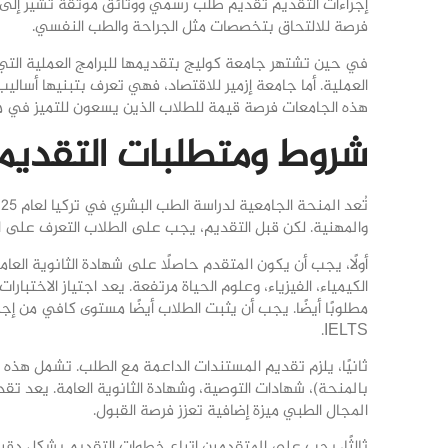
إجراءات التقديم تقديم طلب رسمي ووثائق موثقة تشير إلى ال
فرصة للالتحاق بتخصصات مثل الجراحة والطب النفسي.
في حين تشتهر جامعة كوليج بتقديمها للبرامج العملية الت
العملية. أما جامعة إزمير للاقتصاد، فهي تعرف بتبنيها أسال
هذه الجامعات فرصة قيمة للطلاب الذين يسعون للتميز في م
شروط ومتطلبات التقديم
والمهنية. لكن قبل التقديم، يجب على الطلاب التعرف على ال
أولًا، يجب أن يكون المتقدم حاصلًا على شهادة الثانوية العا
IELTS.
ثانيًا، يلزم تقديم المستندات الداعمة مع الطلب. تشمل هذه ا
بالمنحة)، شهادات التوصية، وشهادة الثانوية العامة. يعد تق
المجال الطبي ميزة إضافية تعزز فرصة القبول.
ثالثًا، يجب على المتقدمين اتباع خطوات التقديم بشكل دق