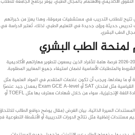
تفوق الأكاديمي والاهتمام بالمجال الطبي. يوفر برنامج الجامعة للطلاب
ي تتيح للطلاب التدريب في مستشفيات مرموقة، وهذا يعزز من خبراتهم
يب تدريس حديثة ورؤى جديدة في التعليم الطبي. لذلك، تُعتبر الدراسة في
جال الطب البشري.
 لمنحة الطب البشري
تُعد المنحة الجامعية لدراسة الطب البشري في تركيا لعام 2025-2026 فرصة هامة للأفراد الذين يسعون لتطوير مهاراتهم الأكاديمية
شروط والمتطلبات الأساسية لضمان استيفاء جميع المعايير المطلوبة.
مة أو ما يعادلها، ويجب أن تكون علامات المتقدم في المواد العلمية مثل
الكيمياء، الفيزياء، وعلوم الحياة مرتفعة. يعد اجتياز الاختبارات القياسية مثل امتحان SAT أو Exam GCE A-level بمعدل جيد عنصرًا
مطلوبًا أيضًا. يجب أن يثبت الطلاب أيضًا مستوى كافي من إجادة اللغة الإنجليزية، سواء من خلال شهادات معترف بها مثل TOEFL أو
لمستندات السيرة الذاتية، بيان الغرض (مقال يوضح دوافع الطالب للالتحاق
ديم مستندات إضافية مثل نتائج الدورات التدريبية أو الأنشطة التطوعية ف
يق. يجب ملء نموذج الطلب عبر الإنترنت، وتحميل جميع المستندات