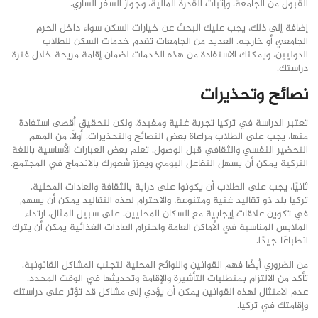
القبول من الجامعة، وإثبات القدرة المالية، وجواز السفر الساري.
إضافة إلى ذلك، يجب عليك البحث عن خيارات السكن سواء داخل الحرم
الجامعي أو خارجه. العديد من الجامعات تقدم خدمات السكن للطلاب
الدوليين، ويمكنك الاستفادة من هذه الخدمات لضمان إقامة مريحة خلال فترة
دراستك.
نصائح وتحذيرات
تعتبر الدراسة في تركيا تجربة غنية ومفيدة، ولكن لتحقيق أقصى استفادة
منها، يجب على الطلاب مراعاة بعض النصائح والتحذيرات. أولاً، من المهم
التحضير النفسي والثقافي قبل الوصول. تعلم بعض العبارات الأساسية باللغة
التركية يمكن أن يسهل التفاعل اليومي ويعزز شعورك بالاندماج في المجتمع.
ثانيًا، يجب على الطلاب أن يكونوا على دراية بالثقافة والعادات المحلية.
تركيا بلد ذو تقاليد غنية ومتنوعة، والاحترام لهذه التقاليد يمكن أن يسهم
في تكوين علاقات إيجابية مع السكان المحليين. على سبيل المثال، ارتداء
الملابس المناسبة في الأماكن العامة واحترام العادات الغذائية يمكن أن يترك
انطباعًا جيدًا.
من الضروري أيضًا فهم القوانين واللوائح المحلية لتجنب المشاكل القانونية.
تأكد من الالتزام بمتطلبات التأشيرة والإقامة وتحديثها في الوقت المحدد.
عدم الامتثال لهذه القوانين يمكن أن يؤدي إلى مشاكل قد تؤثر على دراستك
وإقامتك في تركيا.