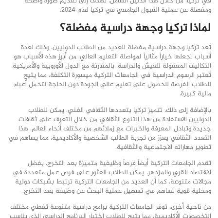
في تركيا. من خلال هذا الدليل الشامل، نهدف إلى تقديم صورة واضحة
ومفصلة عن عملية القبول الجامعي في تركيا لعام 2024.
لماذا تركيا وجهة دراسية مفضلة؟
تُعد تركيا وجهة دراسية مفضلة للعديد من الطلاب الدوليين، وذلك لعدة
أسباب تجعلها خياراً مثالياً لمواصلة التعليم العالي. من أبرز هذه الأسباب هو
التكاليف المعقولة للعيش والدراسة. بالمقارنة مع الدول الأوروبية والأمريكية،
تُعتبر الرسوم الدراسية في الجامعات التركية ميسورة التكلفة، مما يتيح
للطلاب الفرصة للحصول على تعليم عالي الجودة دون الحاجة لتحمل أعباء
مالية كبيرة.
بالإضافة إلى ذلك، تتميز تركيا بتعددها الثقافي الغني. يمكن للطلاب
الدوليين الاستفادة من هذا التنوع الثقافي من خلال التعرف على ثقافات
جديدة وتبادل المعرفة والخبرات مع زملائهم من مختلف أنحاء العالم. هذا
التعدد الثقافي يعزز من تجربة الطالب الشخصية والأكاديمية، مما يساهم في
تطوير مهاراته الاجتماعية والثقافية.
تقدم الجامعات التركية أيضاً فرصاً وظيفية متميزة بعد التخرج. بفضل
الاقتصاد القوي والمزدهر، يمكن للطلاب العثور على فرص عمل متعددة في
مجالات متنوعة. كما أن العديد من الجامعات التركية ترتبط بشبكات دولية
ومحلية قوية تساهم في تسهيل عملية البحث عن وظيفة بعد التخرج.
من ناحية أخرى، توفر الجامعات التركية برامج دراسية متنوعة تغطي مختلف
التخصصات الأكاديمية، مما يتيح للطلاب اختيار البرنامج الدراسي الذي يناسب