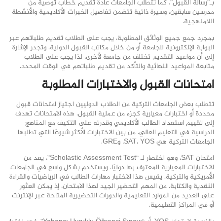
بـ”رسالة القبول”. كما تتطلب الجامعات عادةً تقديم خطاب توصية من
مدرسين سابقين، وسيرة ذاتية تتضمن تفاصيل الخبرات الأكاديمية والأنشطة
اللامنهجية.
بمجرد جمع جميع الوثائق المطلوبة، يجب على الطلاب تقديم طلباتهم عبر
البوابة الإلكترونية للجامعة أو من خلال مكاتب القبول الدولية. وتجدر الإشارة
إلى أن مواعيد التقديم تختلف من جامعة لأخرى، لذا يجب على الطلاب
متابعة المواعيد النهائية والتأكد من تقديم طلباتهم في الوقت المحدد.
امتحانات القبول والاختبارات المطلوبة
تتطلب بعض الجامعات التركية من الطلاب الدوليين اجتياز امتحانات قبول
محددة أو اختبارات معيارية كجزء من عملية القبول. هذه الامتحانات تهدف
إلى تقييم استعداد الطالب الأكاديمي وقدرته على التكيف مع المناهج
الدراسية في التعليم العالي. من بين الاختبارات الأكثر شيوعًا التي تطلبها
الجامعات التركية هي SAT، YOS، وGRE.
امتحان SAT، وهو اختصار لـ “Scholastic Assessment Test”، يعد من
الاختبارات المعيارية المعترف بها دوليًا، ويستخدم بشكل واسع في الجامعات
الأمريكية والتركية. يقيس هذا الاختبار مهارات الطالب في الرياضيات والقراءة
النقدية والكتابة. من المهم التحضير الجيد لهذا الامتحان، إذ يمكن العثور
على العديد من الموارد التعليمية والدورات التحضيرية المتاحة عبر الإنترنت
أو في المراكز التعليمية.