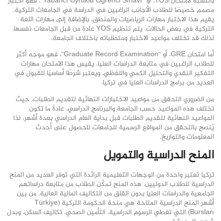
بالنسبة لامتحان YOS، أو “Yabancı Uyruklu Öğrenci Sınavı”، فهو اختبار
مصمم خصيصًا للطلاب الأجانب الراغبين في الدراسة في الجامعات التركية.
يقيم هذا الاختبار مهارات الرياضيات والمنطق، بالإضافة إلى مهارات اللغة
التركية في بعض الحالات. يتم تنظيم YOS عادة من قبل الجامعات نفسها،
لذلك قد تختلف مواعيد الاختبار ومتطلباته باختلاف الجامعة.
أما امتحان GRE، أو “Graduate Record Examination”، فهو موجه أكثر
للطلاب الراغبين في متابعة الدراسات العليا. يقيس هذا الامتحان مهارات
التفكير النقدي والتحليل الكمي واللفظي، ويعتبر شرطًا أساسيًا للقبول في
العديد من برامج الدراسات العليا في تركيا.
من الضروري التحقق من مواعيد الاختبارات النهائية لتقديم الطلبات، حيث
تختلف هذه المواعيد حسب الجامعة والبرنامج الدراسي. عادةً ما تكون
المواعيد النهائية لتقديم الطلبات قبل بداية العام الدراسي بعدة أشهر، لذا
يُنصح بالتحقق من المواقع الرسمية للجامعات للحصول على أحدث
المعلومات والتواريخ.
المنح الدراسية والتمويل
تركيا تعتبر واحدة من الوجهات التعليمية الرائدة التي توفر العديد من المنح
الدراسية للطلاب الدوليين. هذه المنح تمكّن الطلاب من متابعة دراساتهم
الجامعية والدراسات العليا بدون القلق من التكاليف المالية العالية. من بين
أشهر المنح الدراسية المتاحة هي منحة الحكومة التركية (Türkiye
Bursları) التي تغطي الرسوم الدراسية، التأمين الصحي، تكاليف السكن، وبدل