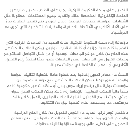
شهري للمعيشة.
للتقديم على منحة الحكومة التركية، يجب على الطلاب تقديم طلب عبر
المنصة الإلكترونية المخصصة لذلك، وتقديم جميع المستندات المطلوبة مثل
الشهادات الدراسية، خطابات التوصية، وبيان الغرض. يتم تقييم الطلبات بناءً
على الأداء الأكاديمي، الأنشطة اللاصفية، والمقابلات الشخصية التي تجرى مع
المرشحين.
بالإضافة إلى منحة الحكومة التركية، هناك العديد من الجامعات التركية التي
تقدم منحًا دراسية جزئية أو كاملة للطلاب الدوليين. يمكن للطلاب البحث عن
هذه المنح من خلال مواقع الجامعات الرسمية أو من خلال التواصل المباشر مع
وحدات القبول في الجامعات. بعض الجامعات تقدم منحًا استنادًا إلى التفوق
الأكاديمي أو المهارات الخاصة في مجالات معينة.
البحث عن مصادر تمويل إضافية يعد خطوة هامة لتغطية تكاليف الدراسة
والمعيشة في تركيا. يمكن للطلاب البحث عن منح دراسية مقدمة من
مؤسسات دولية مثل برنامج إيراسموس بلس، أو منظمات غير حكومية تقدم
دعماً مالياً للطلاب الدوليين. بالإضافة إلى ذلك، يمكن للطلاب العمل بدوام
جزئي، حيث تسمح القوانين التركية للطلاب الدوليين بالعمل خلال فترة
دراستهم، مما يساعدهم على تغطية جزء من التكاليف.
باختصار، توفر تركيا العديد من الفرص للتمويل من خلال المنح الدراسية
والمصادر الأخرى، مما يجعلها وجهة مثالية للطلاب الدوليين الذين يسعون
للحصول على تعليم عالي بجودة ممتازة وتكاليف معقولة.