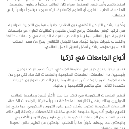
اهتماماتهم وأهدافهم المهنية. سواء كان الطالب مهتماً بالعلوم الطبيعية،
الهندسة، الطب، الفنون، أو العلوم الإنسانية، فإنه سيجد برنامجاً دراسياً يلبي
تطلعاته.
وأخيراً، يشكل التبادل الثقافي بين الطلاب جانباً مهماً من التجربة الدراسية
في تركيا. توفر الجامعات برامج تبادل طلابي واتفاقيات تعاون مع مؤسسات
تعليمية حول العالم، مما يمنح الطلاب الفرصة للدراسة في جامعات مختلفة
واكتساب خبرات دولية قيّمة. هذا التبادل الثقافي يعزز من فهم الطلاب
للعالم ويجهزهم بشكل أفضل لسوق العمل العالمي.
أنواع الجامعات في تركيا
تتميز تركيا بتنوع كبير في نظامها الجامعي، حيث تضم البلاد نوعين
رئيسيين من الجامعات: الجامعات الحكومية والجامعات الخاصة. لكل نوع من
هذه الجامعات مزايا وخصائص تميزها، مما يتيح للطلاب الدوليين خيارات
متعددة تلائم احتياجاتهم الأكاديمية والمالية.
تُعتبر الجامعات الحكومية في تركيا من بين الأكثر شهرة وجاذبية للطلاب
الدوليين، وذلك بفضل تكاليفها المنخفضة نسبياً مقارنة بالجامعات الخاصة.
الجامعات الحكومية تعتمد بشكل كبير على التمويل الحكومي، مما يتيح لها
تقديم برامج أكاديمية متنوعة تغطي مختلف التخصصات. بالإضافة إلى ذلك،
تتميز العديد من الجامعات الحكومية بتاريخ طويل من التميز الأكاديمي
والبحثي، مما يجعلها خياراً جذاباً للطلاب الباحثين عن تعليم عالي الجودة
بتكلفة معقولة.