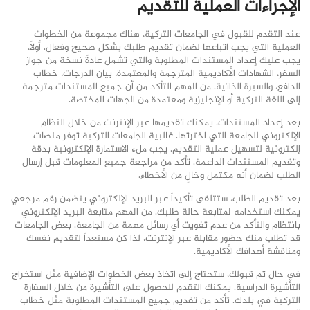
الإجراءات العملية للتقديم
عند التقدم للقبول في الجامعات التركية، هناك مجموعة من الخطوات
العملية التي يجب اتباعها لضمان تقديم طلبك بشكل صحيح وفعال. أولاً،
يجب عليك إعداد المستندات المطلوبة والتي تشمل عادةً نسخة من جواز
السفر، الشهادات الأكاديمية المترجمة والمعتمدة، بيان الدرجات، خطاب
الدافع، والسيرة الذاتية. من المهم التأكد من أن جميع المستندات مترجمة
إلى اللغة التركية أو الإنجليزية ومعتمدة من الجهات المختصة.
بعد إعداد المستندات، يمكنك تقديمها عبر الإنترنت من خلال النظام
الإلكتروني للجامعة التي اخترتها. غالبية الجامعات التركية توفر منصات
إلكترونية لتسهيل عملية التقديم. يجب ملء الاستمارة الإلكترونية بدقة
وتقديم المستندات الداعمة. تأكد من مراجعة جميع المعلومات قبل إرسال
الطلب لضمان أنه مكتمل وخالٍ من الأخطاء.
بعد تقديم الطلب، ستتلقى تأكيداً عبر البريد الإلكتروني يتضمن رقم مرجعي
يمكنك استخدامه لمتابعة حالة طلبك. من المهم متابعة البريد الإلكتروني
بانتظام والتأكد من عدم تفويت أي رسائل مهمة من الجامعة. بعض الجامعات
قد تطلب منك حضور مقابلة عبر الإنترنت، لذا كن مستعداً لتقديم نفسك
ومناقشة أهدافك الأكاديمية.
في حال تم قبولك، ستحتاج إلى اتخاذ بعض الخطوات الإضافية مثل استخراج
التأشيرة الدراسية. يمكنك التقدم للحصول على التأشيرة من خلال السفارة
التركية في بلدك. تأكد من تقديم جميع المستندات المطلوبة مثل خطاب