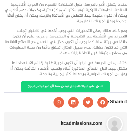
عندما يتعلق الأمر بالدراسة، حاول الاستفادة القصوى من الموارد الأكاديمية
المتاحة. الجامعات التركية توفر مكتبات، مراكز بحثية، وخدمات دعم أكاديمي
يمكن أن تكون مفيدة جدًا. التفاعل مع الأساتذة والزملاء يمكن أن يفتح أفاقًا
جديدة ويعزز تجربتك التعليمية.
ومع ذلك، هناك بعض التحذيرات التي يجب أخذها في الاعتبار. تجنب
الانخراط في الأنشطة غير القانونية أو المشبوهة، واحرص على أن تكون
دائمًا في بيئة آمنة. كما يجب أن تكون حذرًا في التعامل مع النصائح الشائعة
التي قد تكون مضللة. على سبيل المثال، تحقق دائمًا من صحة المعلومات
من مصادر موثوقة قبل اتخاذ قرارات مهمة.
ختامًا، يمكن للدراسة في تركيا أن تكون تجربة غنية إذا تم الاستعداد لها
بشكل جيد. اتباع النصائح المذكورة أعلاه وتجنب الأخطاء الشائعة يمكن أن
يعزز من تجربتك الدراسية ويجعلها أكثر إيجابية وناجحة.
احصل على قبولك المجاني تواصل معنا الآن عبر الواتس اب
Share it :
itcadmissions.com