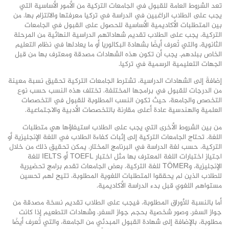
تعد الشروط العامة للقبول في الجامعات التركية من الأمور الأساسية التي
يجب على الطلاب الراغبين في الدراسة في تركيا معرفتها والالتزام بها. من
بين المتطلبات الأكاديمية الأساسية للحصول على القبول في الجامعات
التركية، يجب على الطلاب تقديم شهاداتهم الدراسية النهائية من المرحلة
الثانوية، والتي تُعرف أيضًا بشهادة البكالوريا أو ما يعادلها في نظام التعليم
الخاص ببلدهم. يجب أن تكون هذه الشهادات مصدقة ومعترف بها من قبل
الجهات التعليمية الرسمية في تركيا.
إضافةً إلى الشهادات الدراسية، تشترط الجامعات التركية تحقيق نسبة معينة
من الدرجات للقبول في برامجها المختلفة. تختلف هذه النسب حسب نوع
التخصص والجامعة، حيث تكون النسب المطلوبة للقبول في التخصصات
العلمية والهندسية عادة أعلى مقارنة بالتخصصات الأدبية والاجتماعية.
من بين الشروط الأخرى التي يجب على الطلاب استيفاؤها هي متطلبات
اللغة. تحتاج الجامعات التركية إلى إثبات كفاءة الطلاب في اللغة الإنجليزية أو
التركية، حسب لغة الدراسة في البرنامج المختار. يمكن تحقيق ذلك من خلال
اجتياز اختبارات اللغة المعترف بها مثل اختبار TOEFL أو IELTS للغة
الإنجليزية، وTÖMER للغة التركية. بعض الجامعات تقدم برامج تحضيرية
للطلاب الذين لم يحققوا المتطلبات اللغوية المطلوبة، تتيح لهم تحسين
مستواهم اللغوي قبل بدء الدراسة الأكاديمية.
أما بالنسبة للأوراق المطلوبة، فيجب على الطلاب تقديم نسخة مصدقة من
جواز السفر، وصور شخصية بحجم جواز السفر، وشهادات التطعيم إذا كانت
مطلوبة، بالإضافة إلى شهادة القبول المبدئي من الجامعة، والتي تُعرف أيضًا