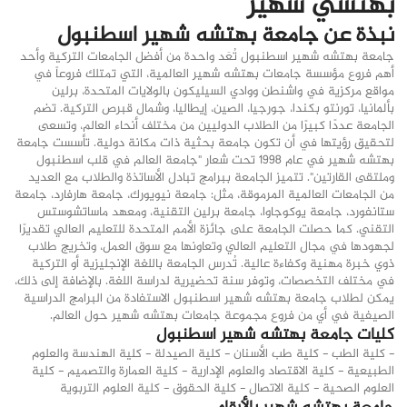
بهتشي شهير
نبذة عن جامعة بهتشه شهير اسطنبول
جامعة بهتشه شهير اسطنبول تُعَد واحدة من أفضل الجامعات التركية وأحد
أهم فروع مؤسسة جامعات بهتشه شهير العالمية، التي تمتلك فروعاً في
مواقع مركزية في واشنطن ووادي السيليكون بالولايات المتحدة، برلين
بألمانيا، تورنتو بكندا، جورجيا، الصين، إيطاليا، وشمال قبرص التركية. تضم
الجامعة عددًا كبيرًا من الطلاب الدوليين من مختلف أنحاء العالم، وتسعى
لتحقيق رؤيتها في أن تكون جامعة بحثية ذات مكانة دولية. تأسست جامعة
بهتشه شهير في عام 1998 تحت شعار "جامعة العالم في قلب اسطنبول
وملتقى القارتين". تتميز الجامعة ببرامج تبادل الأساتذة والطلاب مع العديد
من الجامعات العالمية المرموقة، مثل: جامعة نيويورك، جامعة هارفارد، جامعة
ستانفورد، جامعة يوكوجاوا، جامعة برلين التقنية، ومعهد ماساتشوستس
التقني. كما حصلت الجامعة على جائزة الأمم المتحدة للتعليم العالي تقديرًا
لجهودها في مجال التعليم العالي وتعاونها مع سوق العمل، وتخريج طلاب
ذوي خبرة مهنية وكفاءة عالية. تُدرس الجامعة باللغة الإنجليزية أو التركية
في مختلف التخصصات، وتوفر سنة تحضيرية لدراسة اللغة. بالإضافة إلى ذلك،
يمكن لطلاب جامعة بهتشه شهير اسطنبول الاستفادة من البرامج الدراسية
الصيفية في أي من فروع مجموعة جامعات بهتشه شهير حول العالم.
كليات جامعة بهتشه شهير اسطنبول
- كلية الطب - كلية طب الأسنان - كلية الصيدلة - كلية الهندسة والعلوم
الطبيعية - كلية الاقتصاد والعلوم الإدارية - كلية العمارة والتصميم - كلية
العلوم الصحية - كلية الاتصال - كلية الحقوق - كلية العلوم التربوية