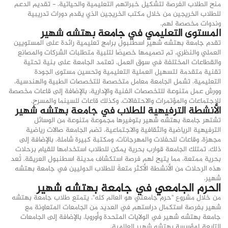
منح الطلاب الفرصة لتشكيل خبراتهم التعليمية والحياتية. - تقديم الدعم
للطلاب الخريجين من خلال مكتب الخريجين الذي يقدم دورات تدريبية
وندوات مخصصة لهم.
المستوى التعليمي في جامعة بهتشه شهير
تقدم جامعة بهتشه شهير اسطنبول برامج تعليمية رائدة على المستويين
العملي والنظري، تم تصميمها خصيصًا لتلبية متطلبات الشركات والمصانع
والقطاعات المختلفة في سوق العمل. تعتمد الجامعة على بنية تحتية
تقنية متقدمة لتسهيل العملية التعليمية وتحسين مستوى الجودة
التعليمية. تشمل الجامعة معامل متخصصة للتخصصات الطبية والهندسية،
وورش عمل متنوعة للتخصصات الفنية والإدارية، بالإضافة إلى قاعات مخصصة
للاجتماعات والمؤتمرات والاحتفالات، وكذلك قاعات للسينما والمسرح.
الأنشطة الترفيهية للطلاب في جامعة بهتشه شهير
تشتهر جامعة بهتشه شهير بتوفيرها مجموعة متنوعة من الوسائل
الترفيهية الرياضية والثقافية والاجتماعية. تضم الجامعة صالات رياضية
مجهزة، وقاعات للحفلات والمهرجانات، ومكتبة كبيرة شاملة. بالإضافة إلى
ذلك، تمتلك الجامعة قوارب بحرية يمكن للطلاب استخدامها للقيام برحلات
بحرية ممتعة، مما يتيح لهم فرصة استكشاف مدينة اسطنبول العريقة. تُعد
هذه الرحلات من الأنشطة الأكثر متعةً للطلاب الدوليين في جامعة بهتشه
شهير.
الحرم الجامعي في جامعة بهتشه شهير
من خلال مشروع "حرم جامعتي هو العالم كله"، يتمتع طلاب جامعة بهتشه
شهير بفرصة استكمال دراستهم في العديد من الجامعات المتعاونة مع
جامعة بهتشه شهير في الولايات المتحدة وأوروبا، بالإضافة إلى الجامعات
التابعة لمؤسسة بهتشه شهير العالمية.