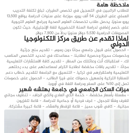
ملاحظة هامة
للطلاب الراغبين في التسجيل في تخصص الطيران، تبلغ تكلفة التدريب
العملي على الطيران 54 ألف يورو، موزعة على سنوات الدراسة بواقع 13,500
يورو سنويًا. يحصل طلاب تخصصات العلوم الصحية وبرامج العلوم التربوية
على خصم إضافي لدراسة السنة التحضيرية للغة الإنجليزية، حيث تكون
المصروفات الدراسية 5,530 دولار سنويًا بدلاً من 7,900 دولار.
لماذا تقدم عن طريق مركز التكنولوجيا
الدولي
- الحصول على قبول جامعي مجانًا دون رسوم. - تقديم منح جزئية
وخصومات مميزة وحصرية لطلابنا. - مساعدتك في تحديد التخصص المناسب
لك. - استقبالك أنت وعائلتك من المطار. - تقديم كافة الاستشارات التعليمية
مجانًا. - تقديم باقات مخفضة لطلابنا الكرام لمساعدتهم على بدء رحلتهم
التعليمية واستقرارهم في تركيا. - التنسيق مع الجامعة لتقديم خطاب دعم
للسفارة التركية وتسهيل حصولك على فيزا الطالب. - الحصول على خصومات
تصل إلى 50% على السفر ودراسة اللغة في أوروبا.
ميزات السكن الجامعي في جامعة بهتشه شهير
- مغسلة بأسعار مخفضة. - خدمة الكي العادي والكي الجاف. - تنظيف مجاني
للغرف وفقًا للجدول. - غرف فردية أو جماعية للدراسة. - قاعة تلفزيون
مجانية. - كافي شوب مميز. - قاعة للإفطار والعشاء. - قاعة كبيرة مشتركة.