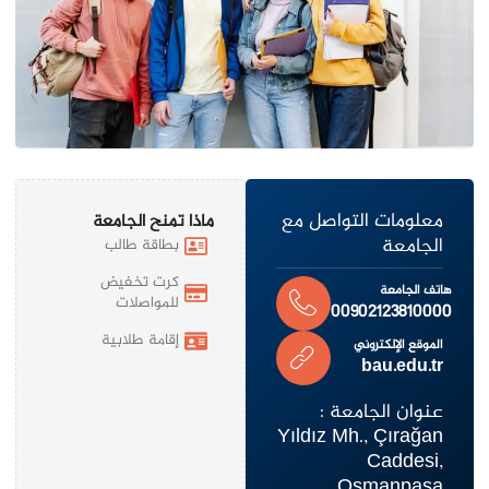
معلومات التواصل مع
ماذا تمنح الجامعة
الجامعة
بطاقة طالب
كرت تخفيض
هاتف الجامعة
للمواصلات
00902123810000
إقامة طلابية
الموقع الإلكتروني
bau.edu.tr
عنوان الجامعة :
Yıldız Mh., Çırağan
Caddesi,
Osmanpaşa