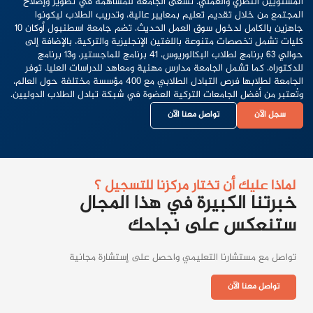
المستويين النظري والعملي. تسعى الجامعة للمساهمة في تطوير وإصلاح
المجتمع من خلال تقديم تعليم بمعايير عالية، وتدريب الطلاب ليكونوا
جاهزين بالكامل لدخول سوق العمل الحديث. تضم جامعة اسطنبول أوكان 10
كليات تشمل تخصصات متنوعة باللغتين الإنجليزية والتركية، بالإضافة إلى
حوالي 63 برنامج لطلاب البكالوريوس، 41 برنامج للماجستير، و13 برنامج
للدكتوراه. كما تشمل الجامعة مدارس مهنية ومعاهد للدراسات العليا. توفر
الجامعة لطلابها فرص التبادل الطلابي مع 400 مؤسسة مختلفة حول العالم،
وتُعتبر من أفضل الجامعات التركية العضوة في شبكة تبادل الطلاب الدوليين.
سجل الآن
تواصل معنا الآن
لماذا عليك أن تختار مركزنا للتسجيل ؟
خبرتنا الكبيرة في هذا المجال
ستنعكس على نجاحك
تواصل مع مستشارنا التعليمي واحصل على إستشارة مجانية
تواصل معنا الآن