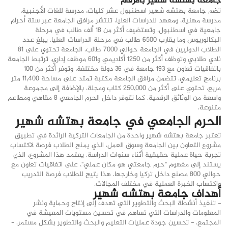
جامعة بهتشه شهير بالأرقام
تضم جامعة بهتشه شهير اسطنبول عشر كليات، مدرسة للغات الأجنبية،
مدرسة مهنية، ومعهد للدراسات العليا. تنتشر مرافق الجامعة عبر ستة أحرام
جامعية في اسطنبول، وتستضيف أكثر من 18 ألف طالب في مرحلة
البكالوريوس وما يقارب 6500 طالب في مرحلة الدراسات العليا. يبلغ عدد
الطلاب الدوليين في الجامعة حوالي 7000 طالب. الجامعة تحتوي على 81
نادي طلابي وتوظف أكثر من 1250 أكاديمي و601 موظف إداري. ترتبط الجامعة
باتفاقيات تعاون مع 193 جامعة في 36 دولة مختلفة، وتوفر أكثر من 100
برنامج تعليمي. تتضمن مرافق الجامعة مكتبة تمتد على مساحة 11,400 متر
مربع، تحتوي على أكثر من 250,000 كتاب ومجلة، بالإضافة إلى مجموعة
واسعة من الوثائق الرقمية. كما تتوفر داخل الحرم الجامعي 8 مقاهي ومطاعم
متنوعة.
الحرم الجامعي في جامعة بهتشه شهير
تعتبر جامعة بهتشه شهير واحدة من الجامعات التركية الرائدة في تطبيق
مشروع التعاون بين الجامعة وسوق العمل، الذي يمنح الطلاب فرصة لاكتساب
تجربة حياة عملية حقيقية أثناء سنوات الدراسة. يعتمد هذا المشروع، الذي
يستند إلى مفهوم "حرم جامعتي هو مكان عملي"، على اتفاقيات تعاون مع
حوالي 800 مصنع داخل تركيا وخارجها. هذا يتيح للطلاب فرصة التدريب
واكتساب الخبرة العملية في مختلف المجالات.
أهداف جامعة بهتشه شهير
- تنفيذ أنشطة البحث والتطوير التي تهدف إلى إنتاج وحماية ونشر
المعلومات والدراسات التي تساهم في تحسين مستويات المعيشة في
المجتمع. - تحسين جودة عمليات التعليم والبحث والتطوير بشكل مستمر. -